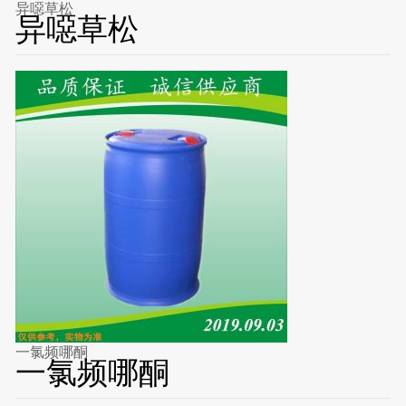
异噁草松
异噁草松
一氯频哪酮
一氯频哪酮