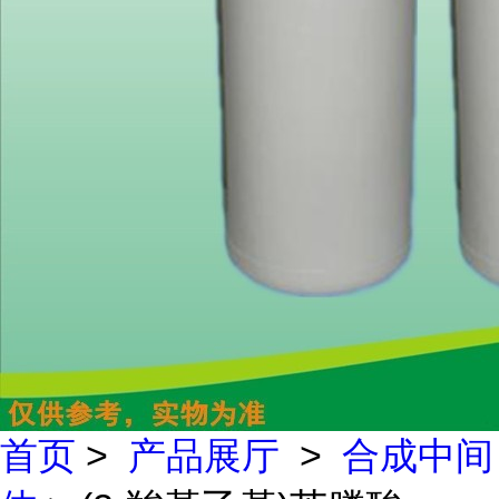
首页
>
产品展厅
>
合成中间