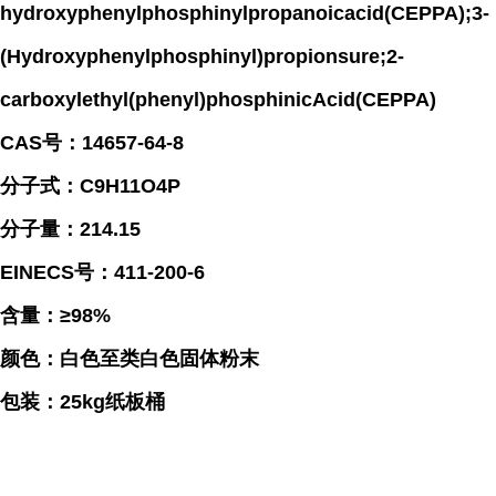
hydroxyphenylphosphinylpropanoicacid(CEPPA);3-
(Hydroxyphenylphosphinyl)propionsure;2-
carboxylethyl(phenyl)phosphinicAcid(CEPPA)
CAS号：14657-64-8
分子式：C9H11O4P
分子量：214.15
EINECS号：411-200-6
含量：≥98%
颜色：白色至类白色固体粉末
包装：25kg纸板桶