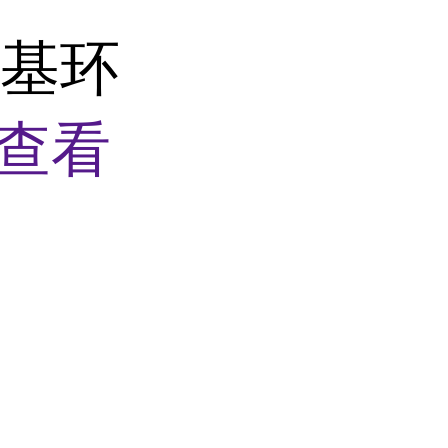
-氨基环
查看