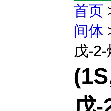
首页
间体
戊-2-
(1
戊-