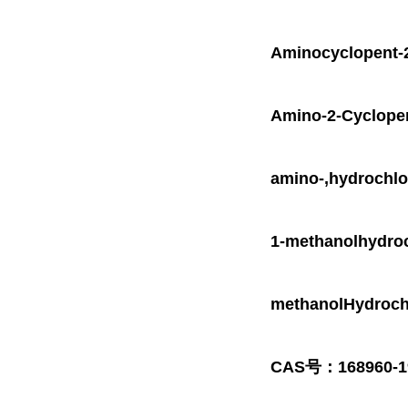
Aminocyclopent-2
Amino-2-Cyclopen
amino-,hydrochlo
1-methanolhydroc
methanolHydrochl
CAS号：168960-1