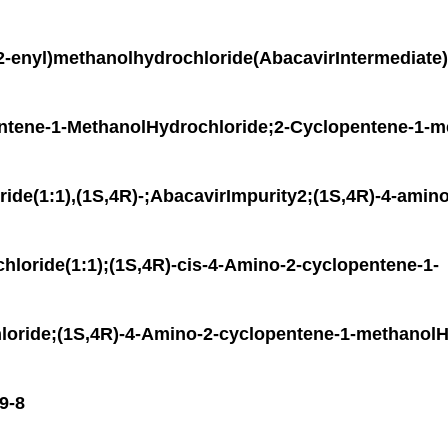
-enyl)methanolhydrochloride(AbacavirIntermediate);
tene-1-MethanolHydrochloride;2-Cyclopentene-1-me
ride(1:1),(1S,4R)-;AbacavirImpurity2;(1S,4R)-4-amin
hloride(1:1);(1S,4R)-cis-4-Amino-2-cyclopentene-1-
oride;(1S,4R)-4-Amino-2-cyclopentene-1-methanol
9-8