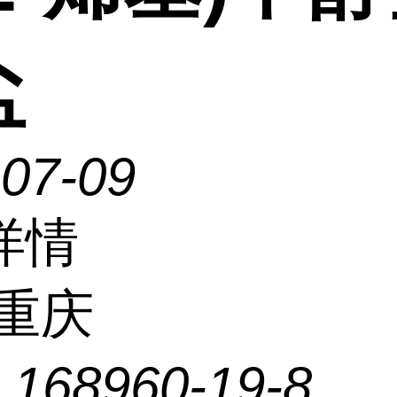
盐
-07-09
详情
重庆
：
168960-19-8