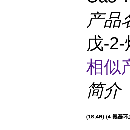
产品
戊-2
相似
简介
(1S,4R)-(4-氨