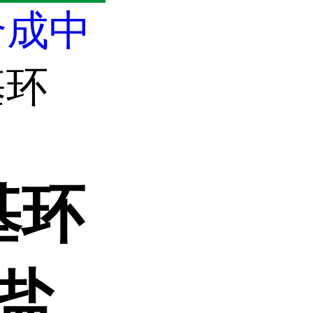
合成中
氨基环
氨基环
醇盐