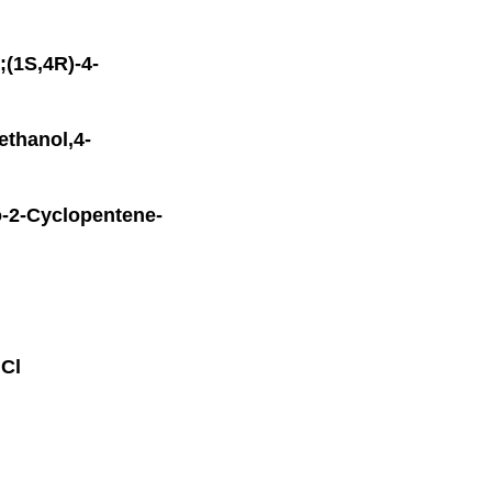
(1S,4R)-4-
thanol,4-
o-2-Cyclopentene-
HCl