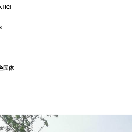
.HCl
8
色固体