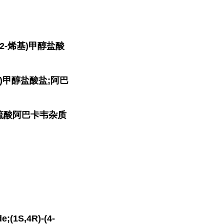
戊-2-烯基)甲醇盐酸
1-基)甲醇盐酸盐;阿巴
-8;硫酸阿巴卡韦杂质
;(1S,4R)-(4-