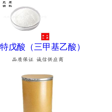
特戊酸（三甲基乙酸）