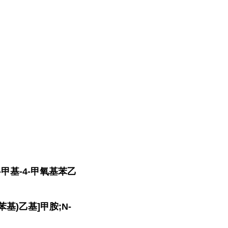
N-甲基-4-甲氧基苯乙
苯基)乙基]甲胺;N-