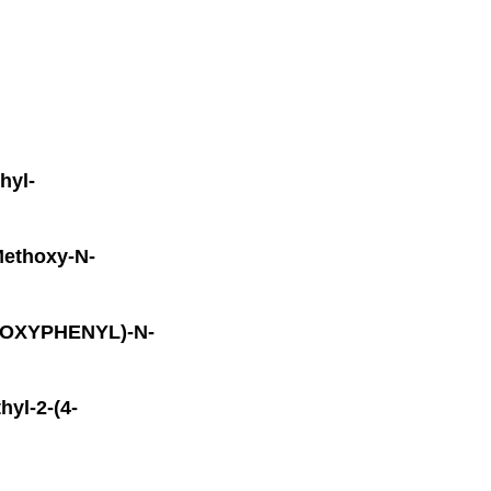
hyl-
ethoxy-N-
THOXYPHENYL)-N-
yl-2-(4-