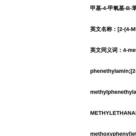
甲基-4-甲氧基-Β-
英文名称：[2-(4-ME
英文同义词：4-methox
phenethylamin;
methylphenethyl
METHYLETHANAMIN
methoxyphenyl)e