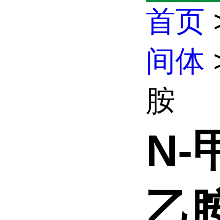
首页
间体
胺
N-
乙