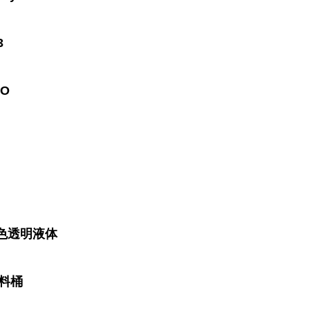
3
NO
色透明液体
塑料桶