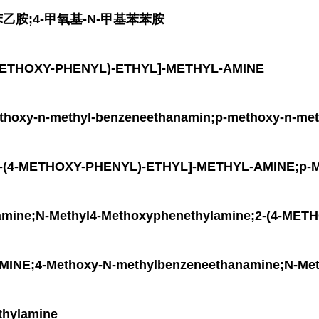
苯乙胺;4-甲氧基-N-甲基苯苯胺
THOXY-PHENYL)-ETHYL]-METHYL-AMINE
y-n-methyl-benzeneethanamin;p-methoxy-n-met
[2-(4-METHOXY-PHENYL)-ETHYL]-METHYL-AMINE;p-M
amine;N-Methyl4-Methoxyphenethylamine;2-(4-ME
E;4-Methoxy-N-methylbenzeneethanamine;N-Meth
thylamine