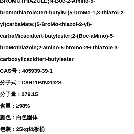
BROMOTHIAZOLE;N-Boc-2-Amino-5-
bromothiazole;tert-butylN-(5-broMo-1,3-thiazol-2-
yl)carbaMate;(5-BroMo-thiazol-2-yl)-
carbaMicacidtert-butylester;2-(Boc-aMino)-5-
broMothiazole;2-amino-5-bromo-2H-thiazole-3-
carboxylicacidtert-butylester
CAS号：405939-39-1
分子式：C8H11BrN2O2S
分子量：279.15
含量：≥98%
颜色：白色固体
包装：25kg纸板桶