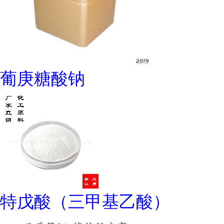
葡庚糖酸钠
特戊酸（三甲基乙酸）