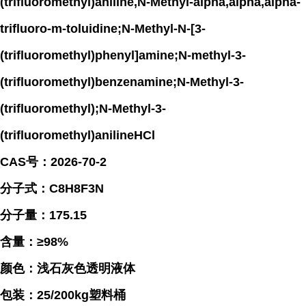
(trifluoromethyl)aniline,N-Methyl-alpha,alpha,alpha-
trifluoro-m-toluidine;N-Methyl-N-[3-
(trifluoromethyl)phenyl]amine;N-methyl-3-
(trifluoromethyl)benzenamine;N-Methyl-3-
(trifluoromethyl);N-Methyl-3-
(trifluoromethyl)anilineHCl
CAS号：2026-70-2
分子式：C8H8F3N
分子量：175.15
含量：≥98%
颜色：浅石灰色透明液体
包装：25/200kg塑料桶