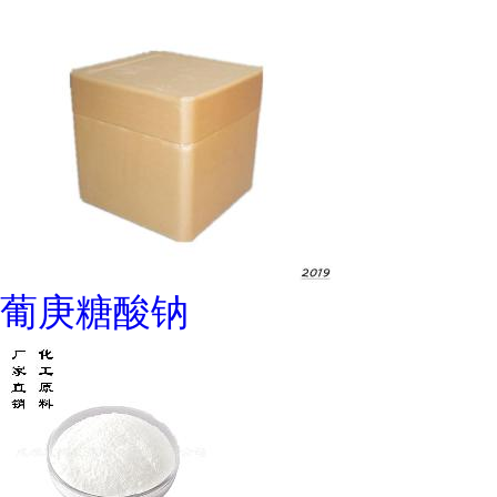
葡庚糖酸钠