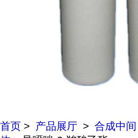
首页
>
产品展厅
>
合成中间