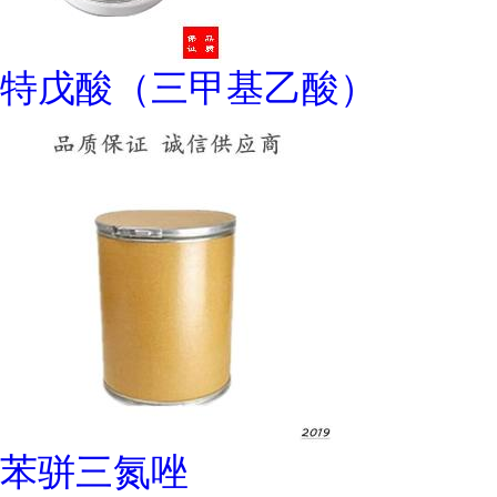
特戊酸（三甲基乙酸）
苯骈三氮唑