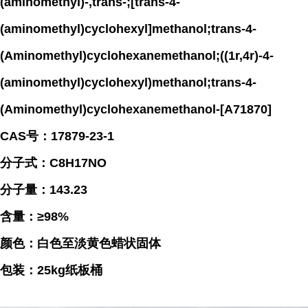
(aminomethyl)-,trans-;[trans-4-
(aminomethyl)cyclohexyl]methanol;trans-4-
(Aminomethyl)cyclohexanemethanol;((1r,4r)-4-
(aminomethyl)cyclohexyl)methanol;trans-4-
(Aminomethyl)cyclohexanemethanol-[A71870]
CAS号：17879-23-1
分子式：C8H17NO
分子量：143.23
含量：≥98%
颜色：白色至淡黄色蜡状固体
包装：25kg纸板桶