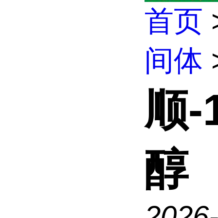
首页
间体
顺-
醇
2026