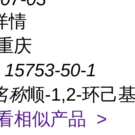
详情
重庆
：
15753-50-1
名称
顺-1,2-环己
看相似产品 >