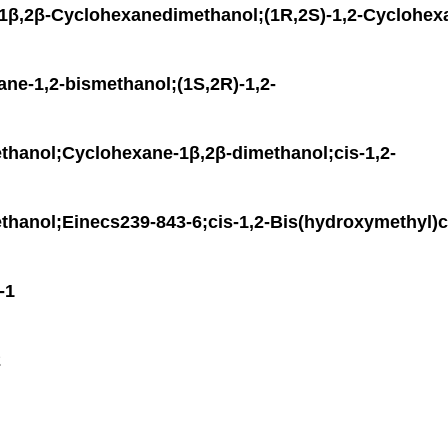
β-Cyclohexanedimethanol;(1R,2S)-1,2-Cyclohexa
ane-1,2-bismethanol;(1S,2R)-1,2-
hanol;Cyclohexane-1β,2β-dimethanol;cis-1,2-
hanol;Einecs239-843-6;cis-1,2-Bis(hydroxymethyl)
-1
2