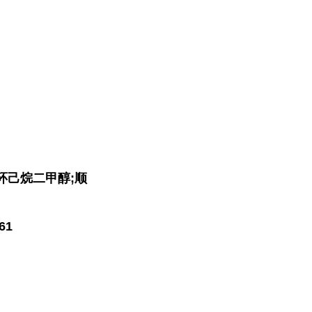
-环己烷二甲醇;顺
61