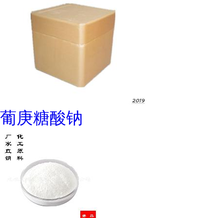
葡庚糖酸钠