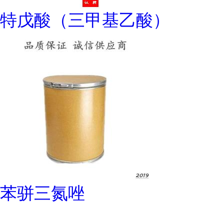
特戊酸（三甲基乙酸）
苯骈三氮唑