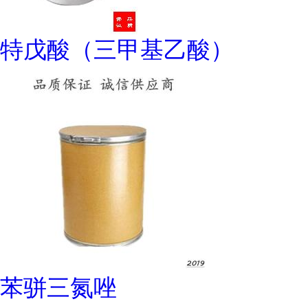
特戊酸（三甲基乙酸）
苯骈三氮唑