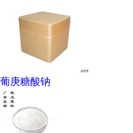
葡庚糖酸钠