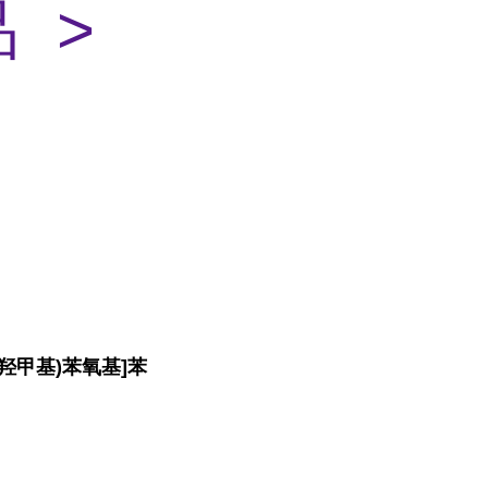
 >
-(羟甲基)苯氧基]苯