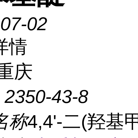
-07-02
详情
重庆
：
2350-43-8
名称
4,4'-二(羟基