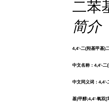
二苯
简介
4,4'-二(羟基甲基
中文名称：4,4'-
中文同义词：4,4'-
基)甲醇;4,4′-氧双