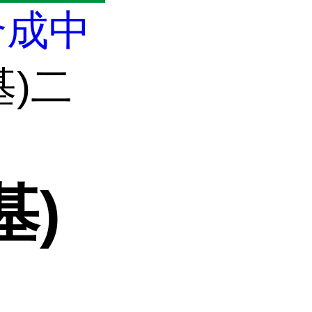
合成中
基)二
基)