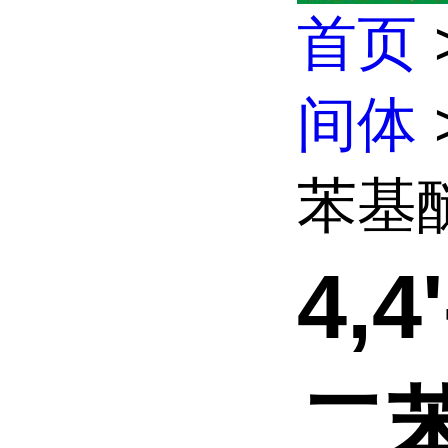
首页
间体
苯基
4,
二