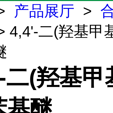
>
产品展厅
>
> 4,4'-二(羟基甲
醚
4'-二(羟基甲
苯基醚