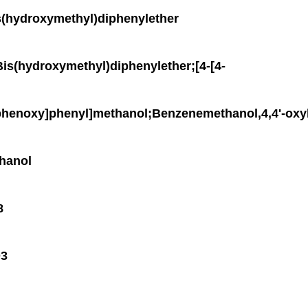
ydroxymethyl)diphenylether
hydroxymethyl)diphenylether;[4-[4-
henoxy]phenyl]methanol;Benzenemethanol,4,4'-oxyb
hanol
8
3