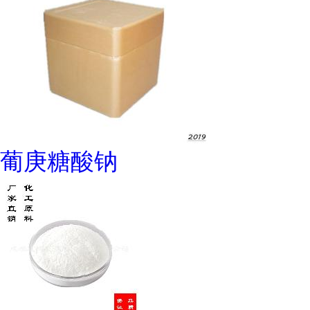
葡庚糖酸钠