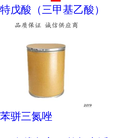
特戊酸（三甲基乙酸）
苯骈三氮唑