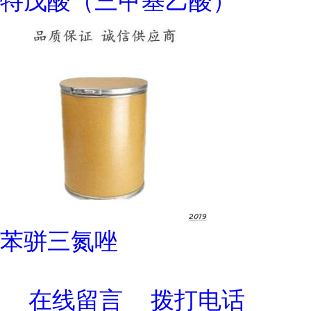
特戊酸（三甲基乙酸）
苯骈三氮唑
在线留言
拨打电话