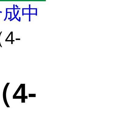
合成中
4-
（4-
）