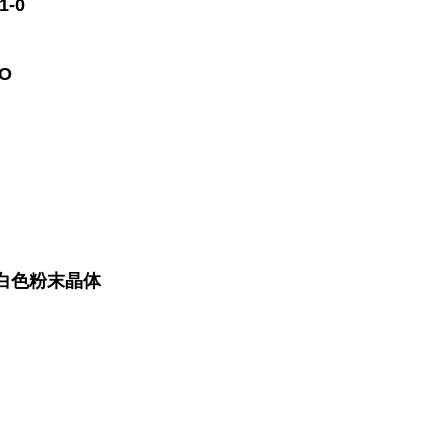
1-0
O
白色粉末晶体