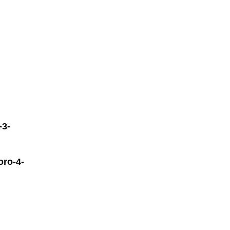
-3-
ro-4-