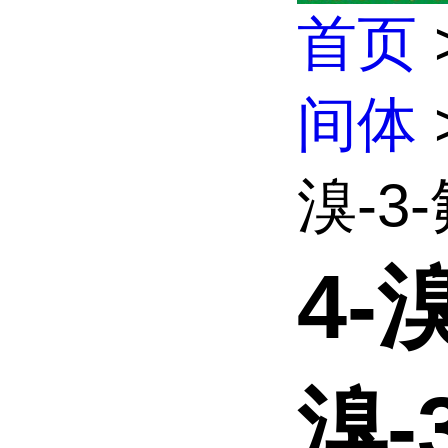
首页
间体
溴-3-
4-
溴-