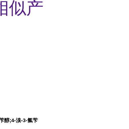
相似产
苄醇;4-溴-3-氟苄