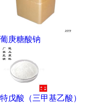
葡庚糖酸钠
特戊酸（三甲基乙酸）