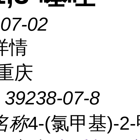
-07-02
详情
重庆
：
39238-07-8
名称
4-(氯甲基)-2