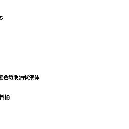
S
橙色透明油状液体
塑料桶