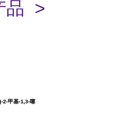
品 >
2-甲基-1,3-噻