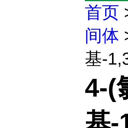
首页
间体
基-1
4-
基-