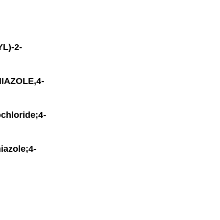
L)-2-
IAZOLE,4-
hloride;4-
iazole;4-