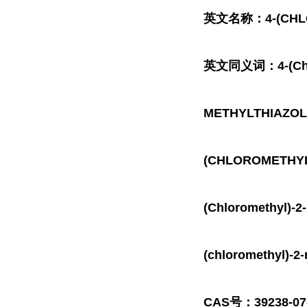
英文名称：4-(CHLOR
英文同义词：4-(Chloro
METHYLTHIAZOLE
(CHLOROMETHYL)-
(Chloromethyl)-2-
(chloromethyl)-2
CAS号：39238-07