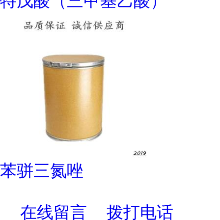
特戊酸（三甲基乙酸）
苯骈三氮唑
在线留言
拨打电话