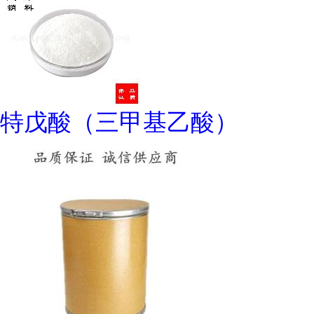
特戊酸（三甲基乙酸）