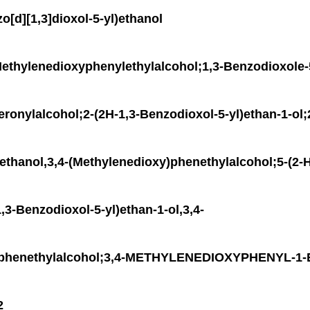
][1,3]dioxol-5-yl)ethanol
lenedioxyphenylethylalcohol;1,3-Benzodioxole-
onylalcohol;2-(2H-1,3-Benzodioxol-5-yl)ethan-1-ol;2
ethanol,3,4-(Methylenedioxy)phenethylalcohol;5-(2-H
,3-Benzodioxol-5-yl)ethan-1-ol,3,4-
y)phenethylalcohol;3,4-METHYLENEDIOXYPHENYL-
2