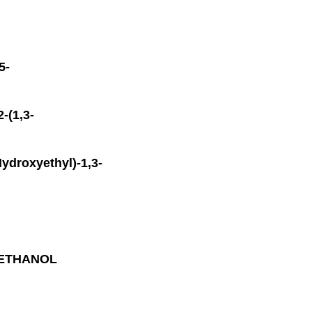
5-
-(1,3-
ydroxyethyl)-1,3-
1-ETHANOL