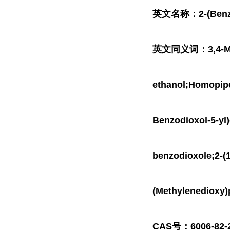
英文名称：2-(Benzo[d
英文同义词：3,4-Methy
ethanol;Homopiper
Benzodioxol-5-yl)
benzodioxole;2-(1
(Methylenediox
CAS号：6006-82-