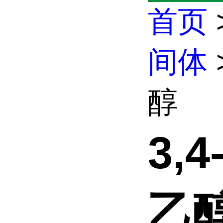
首页
间体
醇
3,
乙