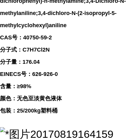
dichlorophenyl)-n-methylamine;3,4-Dichloro-N-
methylaniline;3,4-dichloro-N-(2-isopropyl-5-
methylcyclohexyl)aniline
CAS号：40750-59-2
分子式：C7H7Cl2N
分子量：176.04
EINECS号：626-926-0
含量：≥98%
颜色：无色至淡黄色液体
包装：25/200kg塑料桶