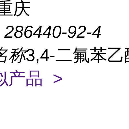
重庆
：
286440-92-4
名称
3,4-二氟苯
似产品 >