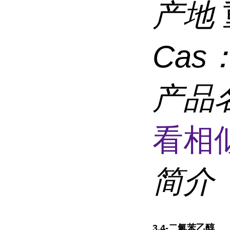
产地
Cas
产品
看相
简介
3,4-二氟苯乙醇