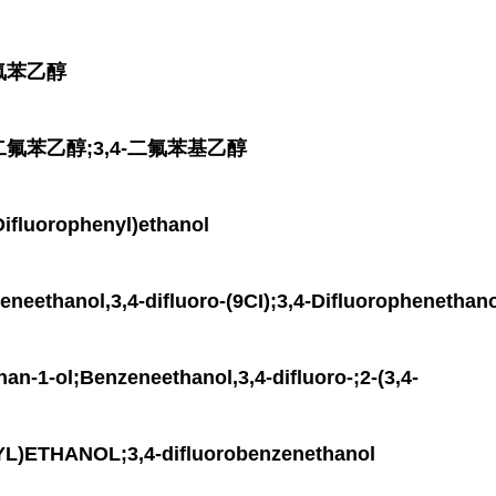
氟苯乙醇
二氟苯乙醇;3,4-二氟苯基乙醇
luorophenyl)ethanol
anol,3,4-difluoro-(9CI);3,4-Difluorophenethanol
han-1-ol;Benzeneethanol,3,4-difluoro-;2-(3,4-
)ETHANOL;3,4-difluorobenzenethanol