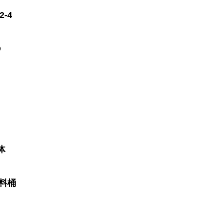
2-4
O
体
塑料桶