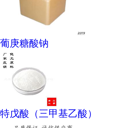
葡庚糖酸钠
特戊酸（三甲基乙酸）