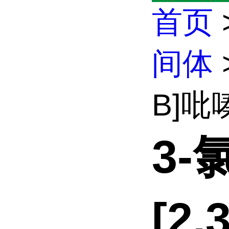
首页
间体
B]吡
3-
[2