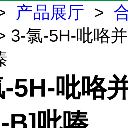
>
产品展厅
>
> 3-氯-5H-吡咯并[
嗪
氯-5H-吡咯
,3-B]吡嗪