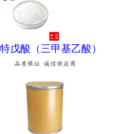
特戊酸（三甲基乙酸）