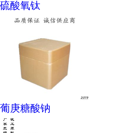
硫酸氧钛
葡庚糖酸钠