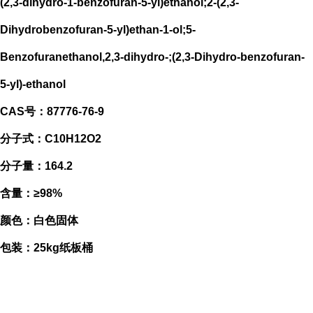
(2,3-dihydro-1-benzofuran-5-yl)ethanol;2-(2,3-
Dihydrobenzofuran-5-yl)ethan-1-ol;5-
Benzofuranethanol,2,3-dihydro-;(2,3-Dihydro-benzofuran-
5-yl)-ethanol
CAS号：87776-76-9
分子式：C10H12O2
分子量：164.2
含量：≥98%
颜色：白色固体
包装：25kg纸板桶