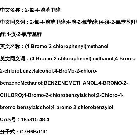
中文名称：2-氯-4-溴苯甲醇
中文同义词：2-氯-4-溴苯甲醇;4-溴-2-氯苄醇;(4-溴-2-氯苯基)甲
醇;4-溴-2-氯苄基醇
英文名称：(4-Bromo-2-chlorophenyl)methanol
英文同义词：(4-Bromo-2-chlorophenyl)methanol;4-Bromo-
2-chlorobenzylalcohol;4-BroMo-2-chloro-
benzeneMethanol;BENZENEMETHANOL,4-BROMO-2-
CHLORO;4-Bromo-2-chlorobenzylalchol;2-Chloro-4-
bromo-benzylalcohol;4-bromo-2-chlorobenzylol
CAS号：185315-48-4
分子式：C7H6BrClO