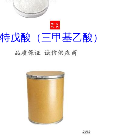
特戊酸（三甲基乙酸）