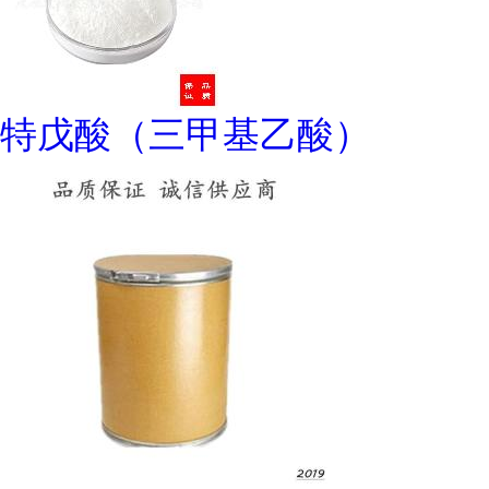
特戊酸（三甲基乙酸）