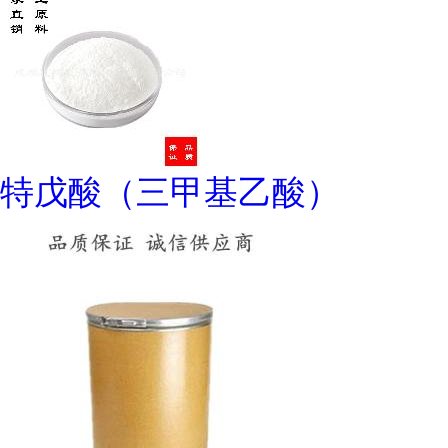
特戊酸（三甲基乙酸）