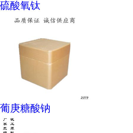
硫酸氧钛
葡庚糖酸钠