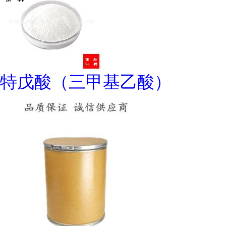
特戊酸（三甲基乙酸）