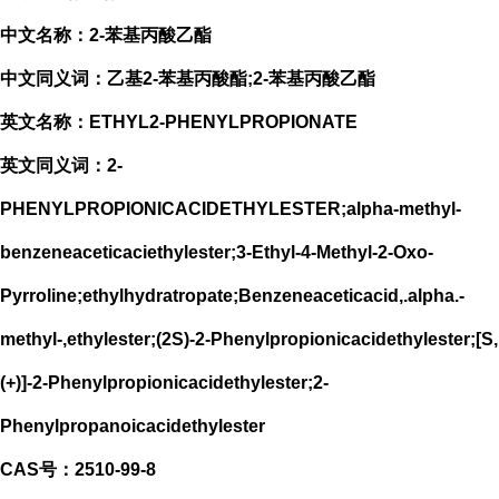
中文名称：2-苯基丙酸乙酯
中文同义词：乙基2-苯基丙酸酯;2-苯基丙酸乙酯
英文名称：ETHYL2-PHENYLPROPIONATE
英文同义词：2-
PHENYLPROPIONICACIDETHYLESTER;alpha-methyl-
benzeneaceticaciethylester;3-Ethyl-4-Methyl-2-Oxo-
Pyrroline;ethylhydratropate;Benzeneaceticacid,.alpha.-
methyl-,ethylester;(2S)-2-Phenylpropionicacidethylester;[S,
(+)]-2-Phenylpropionicacidethylester;2-
Phenylpropanoicacidethylester
CAS号：2510-99-8