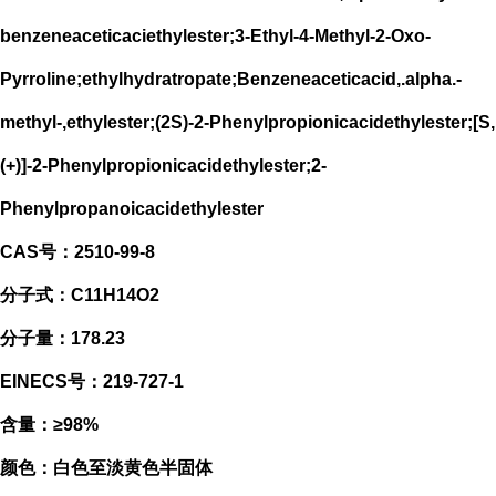
benzeneaceticaciethylester;3-Ethyl-4-Methyl-2-Oxo-
Pyrroline;ethylhydratropate;Benzeneaceticacid,.alpha.-
methyl-,ethylester;(2S)-2-Phenylpropionicacidethylester;[S,
(+)]-2-Phenylpropionicacidethylester;2-
Phenylpropanoicacidethylester
CAS号：2510-99-8
分子式：C11H14O2
分子量：178.23
EINECS号：219-727-1
含量：≥98%
颜色：白色至淡黄色半固体