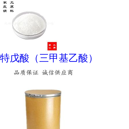
特戊酸（三甲基乙酸）