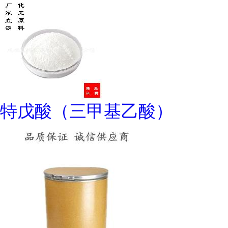
特戊酸（三甲基乙酸）