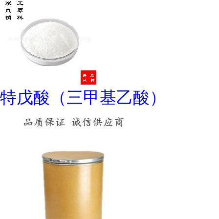
特戊酸（三甲基乙酸）