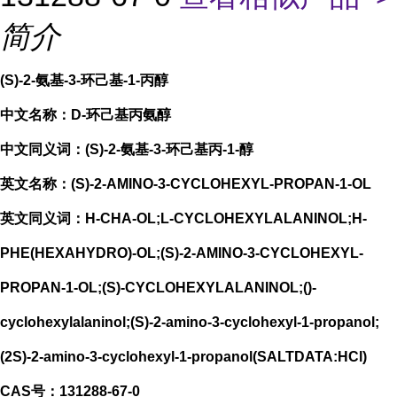
简介
(S)-2-氨基-3-环己基-1-丙醇
中文名称：D-环己基丙氨醇
中文同义词：(S)-2-氨基-3-环己基丙-1-醇
英文名称：(S)-2-AMINO-3-CYCLOHEXYL-PROPAN-1-OL
英文同义词：H-CHA-OL;L-CYCLOHEXYLALANINOL;H-
PHE(HEXAHYDRO)-OL;(S)-2-AMINO-3-CYCLOHEXYL-
PROPAN-1-OL;(S)-CYCLOHEXYLALANINOL;()-
cyclohexylalaninol;(S)-2-amino-3-cyclohexyl-1-propanol;
(2S)-2-amino-3-cyclohexyl-1-propanol(SALTDATA:HCl)
CAS号：131288-67-0