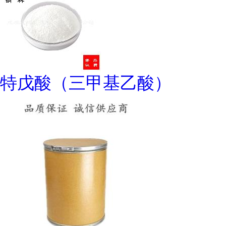
特戊酸（三甲基乙酸）