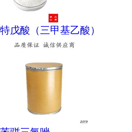
特戊酸（三甲基乙酸）