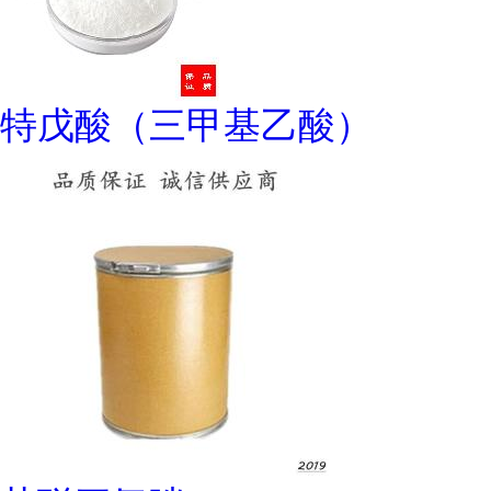
特戊酸（三甲基乙酸）