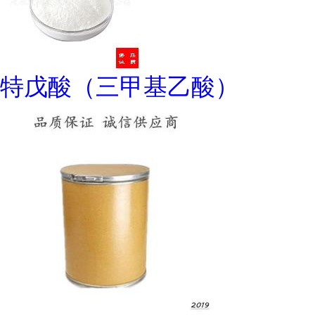
特戊酸（三甲基乙酸）