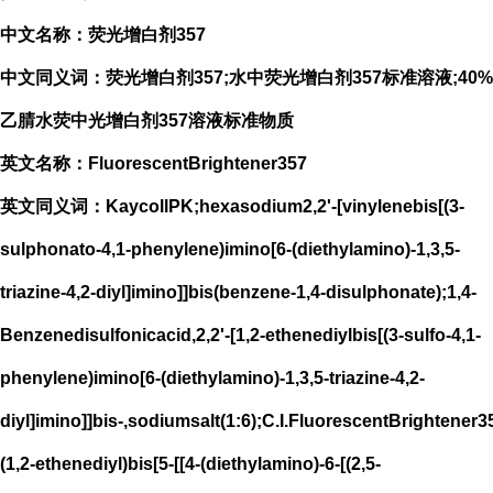
中文名称：荧光增白剂357
中文同义词：荧光增白剂357;水中荧光增白剂357标准溶液;40%
乙腈水荧中光增白剂357溶液标准物质
英文名称：FluorescentBrightener357
英文同义词：KaycollPK;hexasodium2,2'-[vinylenebis[(3-
sulphonato-4,1-phenylene)imino[6-(diethylamino)-1,3,5-
triazine-4,2-diyl]imino]]bis(benzene-1,4-disulphonate);1,4-
Benzenedisulfonicacid,2,2'-[1,2-ethenediylbis[(3-sulfo-4,1-
phenylene)imino[6-(diethylamino)-1,3,5-triazine-4,2-
diyl]imino]]bis-,sodiumsalt(1:6);C.I.FluorescentBrightener
(1,2-ethenediyl)bis[5-[[4-(diethylamino)-6-[(2,5-