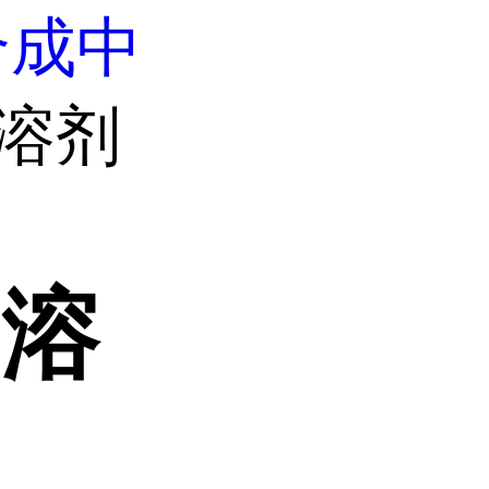
合成中
.溶剂
.溶