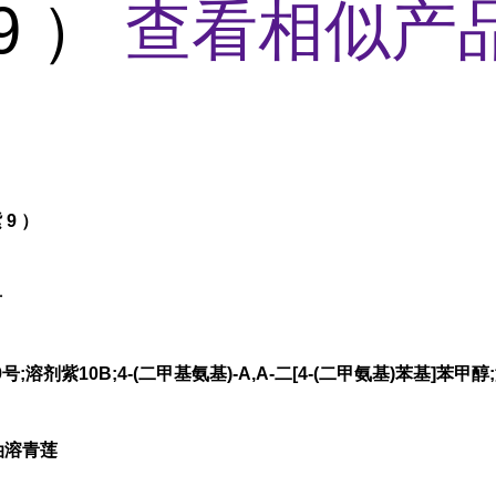
9 ）
查看相似产品
 9 ）
号
溶剂紫10B;4-(二甲基氨基)-Α,Α-二[4-(二甲氨基)苯基]苯甲醇
;油溶青莲