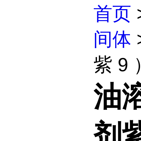
首页
间体
紫 9 
油溶
剂紫