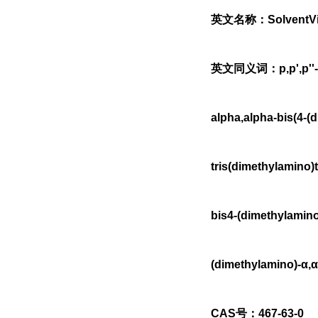
英文名称：SolventVio
英文同义词：p,p',p''-tri
alpha,alpha-bis(4-(
tris(dimethylamino)
bis4-(dimethylamin
(dimethylamino)-α,α
CAS号：467-63-0