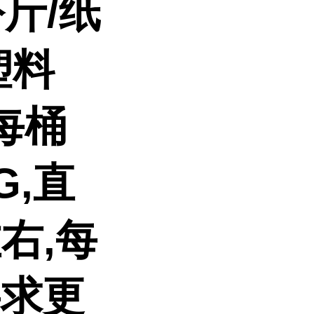
斤/纸
塑料
每桶
G,直
左右,每
要求更