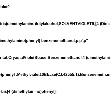
let9
s(dimethylamino)tritylalcohol;SOLVENTVIOLET9;[4-(Dime
dimethylamino)phenyl]-benzenemethanol;p,p',p''-
tritol;CryastalVioletBbase;Benzenemethanol,4-(dimethylamino
o)phenyl-;Methylviolet10Bbase(C.I.42555:1);Benzenemethan
-bis[4-(dimethylamino)phenyl]-