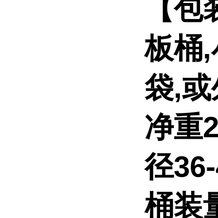
【包
板桶
袋,
净重2
径36
桶装