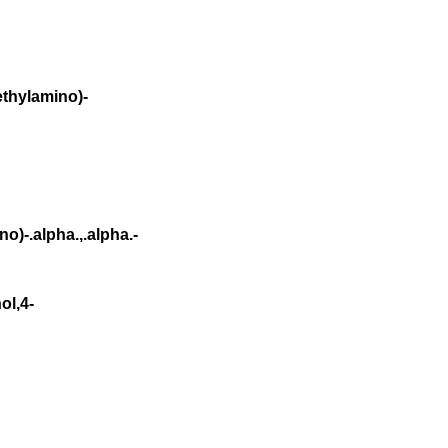
thylamino)-
)-.alpha.,.alpha.-
ol,4-