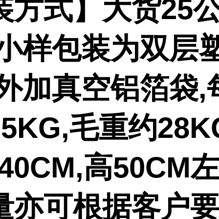
装方式】大货25公
,小样包装为双层
或外加真空铝箔袋,
5KG,毛重约28K
-40CM,高50CM
量亦可根据客户