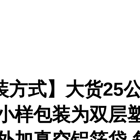
装方式】大货25公
,小样包装为双层
或外加真空铝箔袋,