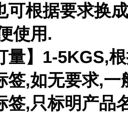
也可根据要求换
便使用.
量】1-5KGS,
标签,如无要求,一
标签,只标明产品