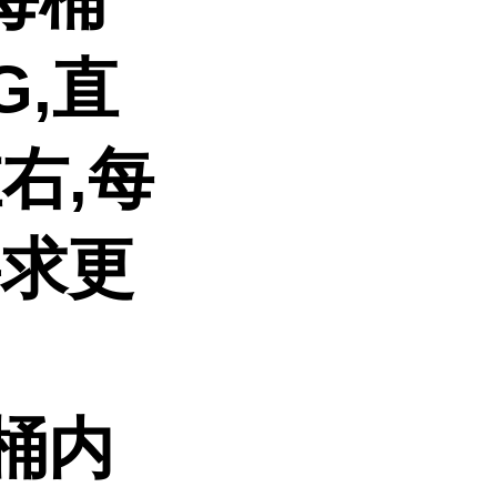
G,直
左右,每
要求更
.桶内