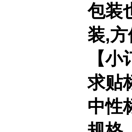
包装
装,方
【小订
求贴
中性
规格.