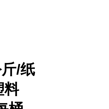
斤/纸
塑料
每桶