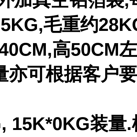
5KG,毛重约28K
-40CM,高50CM
量亦可根据客户
G, 15K*0KG装量