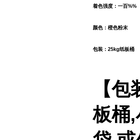
着色强度：一百%%
颜色：橙色粉末
包装：25kg纸板桶
【包
板桶
袋,