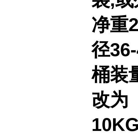
净重2
径36
桶装
改为
10K