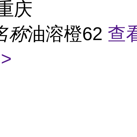
重庆
名称
油溶橙62
查
>