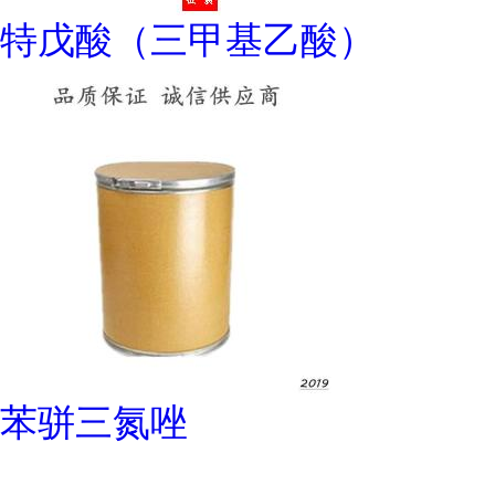
特戊酸（三甲基乙酸）
苯骈三氮唑