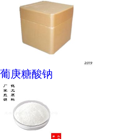
葡庚糖酸钠