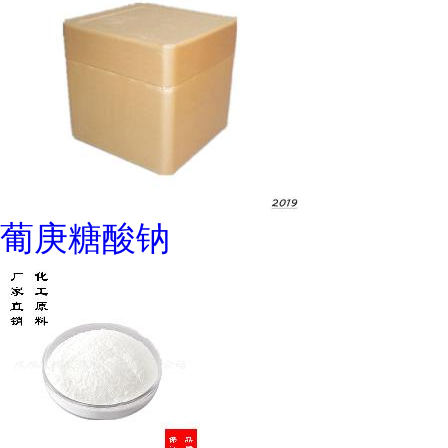
葡庚糖酸钠