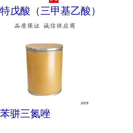
特戊酸（三甲基乙酸）
苯骈三氮唑