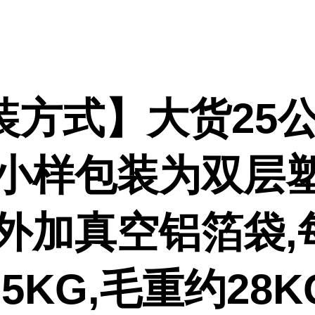
装方式】大货25公
,小样包装为双层
或外加真空铝箔袋,
5KG,毛重约28K