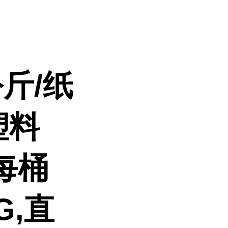
斤/纸
塑料
每桶
G,直