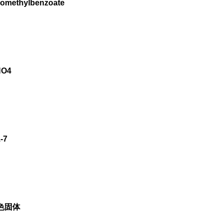
momethylbenzoate
O4
-7
色固体