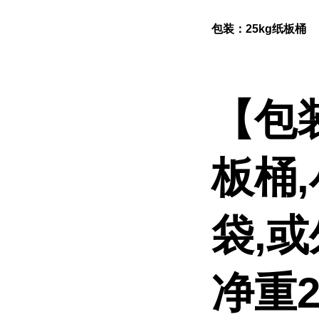
包装：25kg纸板桶
【包
板桶
袋,
净重2