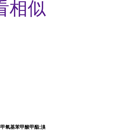
看相似
-2-甲氧基苯甲酸甲酯;溴