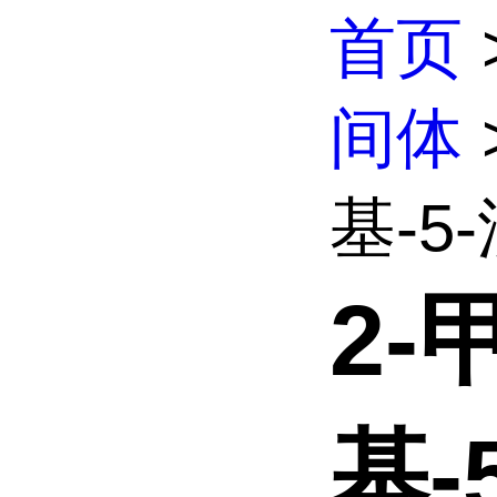
首页
间体
基-5-
2-
基-