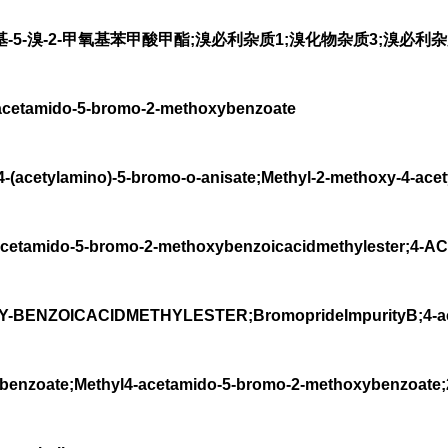
基-5-溴-2-甲氧基苯甲酸甲酯;溴必利杂质1;溴化物杂质3;溴必利杂
tamido-5-bromo-2-methoxybenzoate
etylamino)-5-bromo-o-anisate;Methyl-2-methoxy-4-acet
cetamido-5-bromo-2-methoxybenzoicacidmethylester;4-
BENZOICACIDMETHYLESTER;BromoprideImpurityB;4-ac
benzoate;Methyl4-acetamido-5-bromo-2-methoxybenzoate;