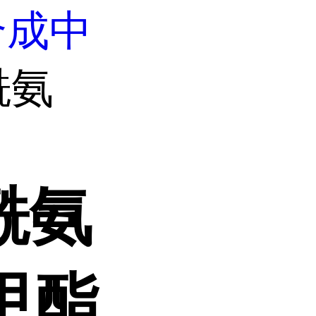
合成中
酰氨
酰氨
甲酯