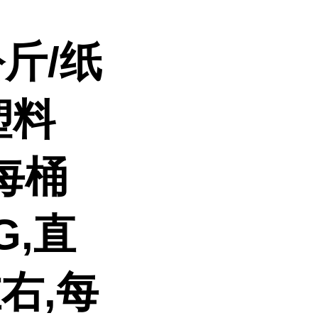
斤/纸
塑料
每桶
G,直
左右,每