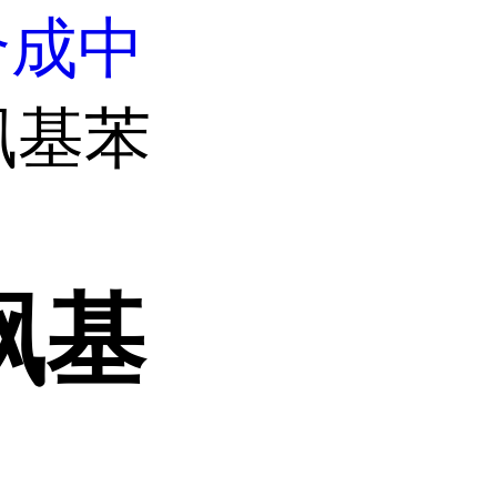
合成中
甲砜基苯
砜基