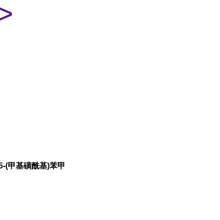
>
5-(甲基磺酰基)苯甲