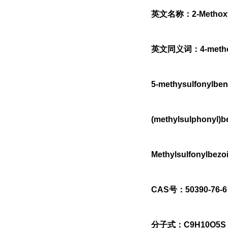
英文名称：2-Methoxy-5
英文同义词：4-methox+c5
5-methysulfonylben
(methylsulphonyl
Methylsulfonylbe
CAS号：50390-76-6
分子式：C9H10O5S