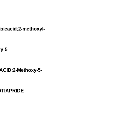
icacid;2-methoxyl-
y-5-
CID;2-Methoxy-5-
DTIAPRIDE