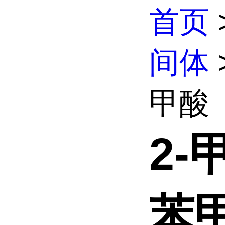
首页
间体
甲酸
2-
苯