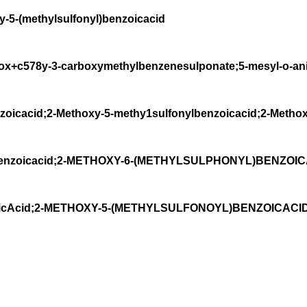
-(methylsulfonyl)benzoicacid
78y-3-carboxymethylbenzenesulponate;5-mesyl-o-anis
zoicacid;2-Methoxy-5-methy1sulfonylbenzoicacid;2-Methox
)benzoicacid;2-METHOXY-6-(METHYLSULPHONYL)BENZOICA
zoicAcid;2-METHOXY-5-(METHYLSULFONOYL)BENZOICACI