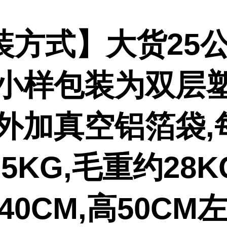
装方式】大货25公
,小样包装为双层
或外加真空铝箔袋,
5KG,毛重约28K
-40CM,高50CM