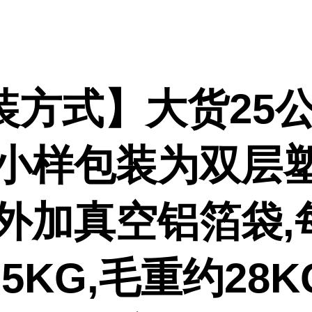
装方式】大货25公
,小样包装为双层
或外加真空铝箔袋,
5KG,毛重约28K