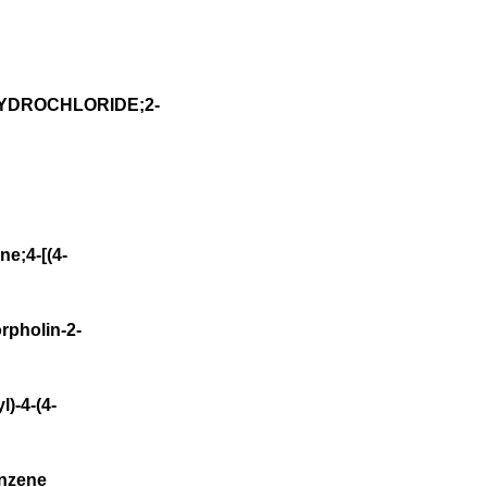
YDROCHLORIDE;2-
e;4-[(4-
rpholin-2-
)-4-(4-
enzene