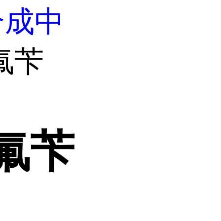
合成中
-氟苄
-氟苄