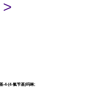
>
-4-(4-氟苄基)吗啉;