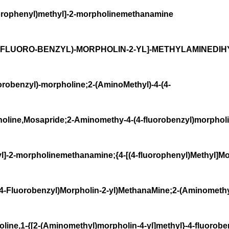
ophenyl)methyl]-2-morpholinemethanamine
FLUORO-BENZYL)-MORPHOLIN-2-YL]-METHYLAMINEDIH
orobenzyl)-morpholine;2-(AminoMethyl)-4-(4-
oline,Mosapride;2-Aminomethy-4-(4-fluorobenzyl)morpholin
l]-2-morpholinemethanamine;{4-[(4-fluorophenyl)Methyl]Mo
4-Fluorobenzyl)Morpholin-2-yl)MethanaMine;2-(Aminomethyl
line,1-{[2-(Aminomethyl)morpholin-4-yl]methyl}-4-fluorob