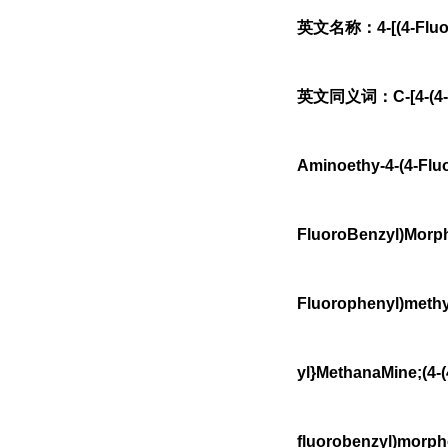
英文名称：4-[(4-Fluor
英文同义词：C-[4-(4-
Aminoethy-4-(4-Flu
FluoroBenzyl)Morph
Fluorophenyl)methy
yl}MethanaMine;(4-(
fluorobenzyl)morpho