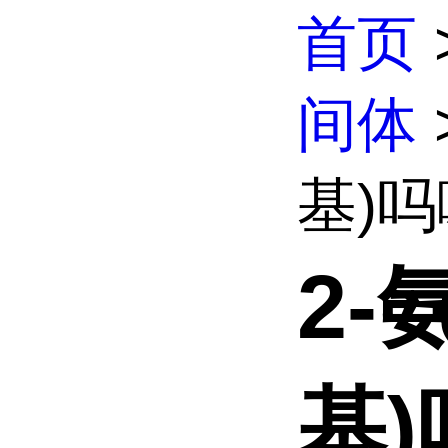
首页
间体
基)吗
2-
基)