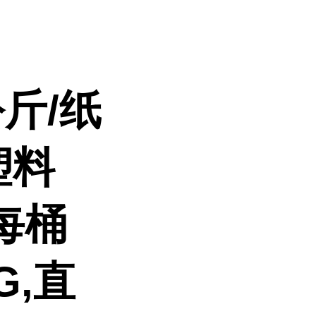
斤/纸
塑料
每桶
G,直