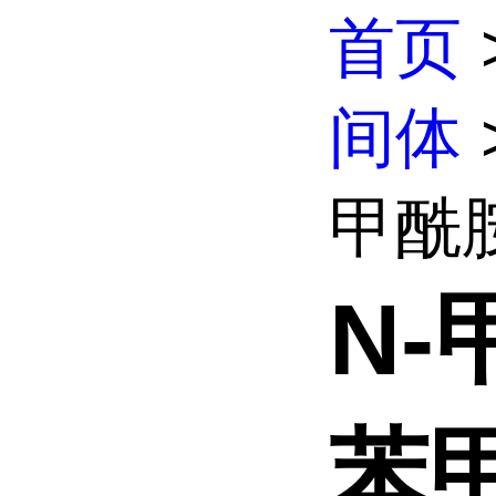
首页
间体
甲酰
N-
苯