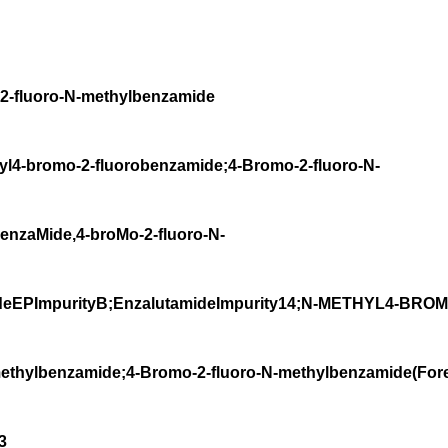
luoro-N-methylbenzamide
bromo-2-fluorobenzamide;4-Bromo-2-fluoro-N-
nzaMide,4-broMo-2-fluoro-N-
ideEPImpurityB;EnzalutamideImpurity14;N-METHYL4-BRO
ethylbenzamide;4-Bromo-2-fluoro-N-methylbenzamide(Fore
3