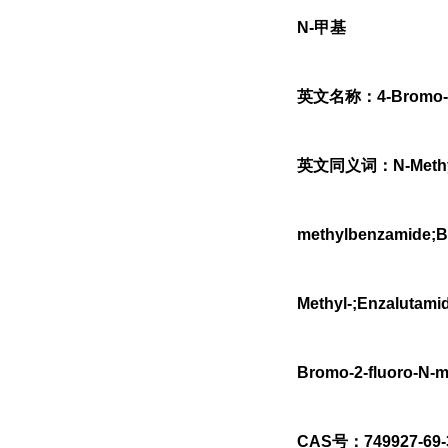
N-甲基
英文名称：4-Bromo-2-f
英文同义词：N-Methyl4-
methylbenzamide;Be
Methyl-;Enzalutam
Bromo-2-fluoro-N-m
CAS号：749927-69-