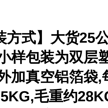
装方式】大货25公
,小样包装为双层
或外加真空铝箔袋,
5KG,毛重约28K