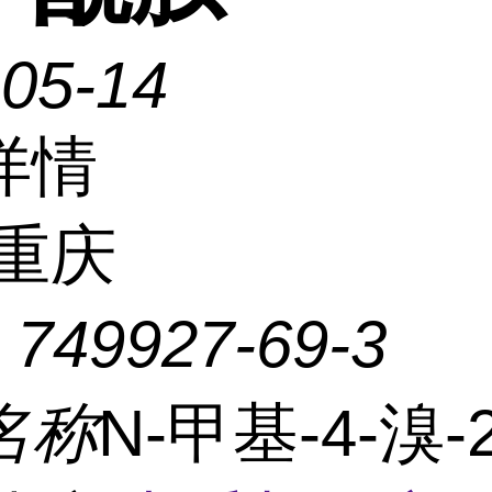
-05-14
详情
重庆
：
749927-69-3
名称
N-甲基-4-溴-