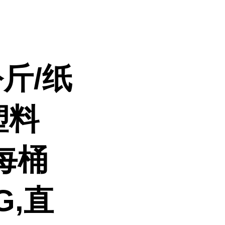
斤/纸
塑料
每桶
G,直