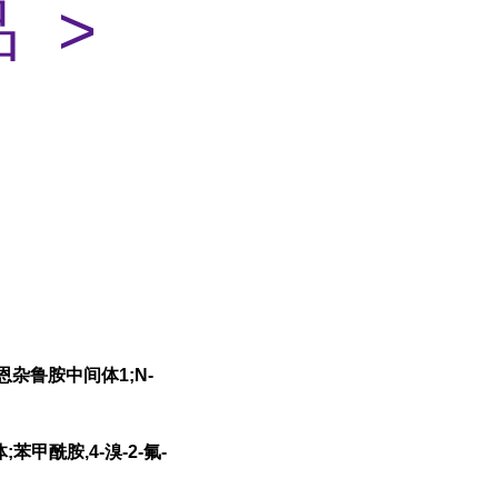
 >
;恩杂鲁胺中间体1;N-
苯甲酰胺,4-溴-2-氟-