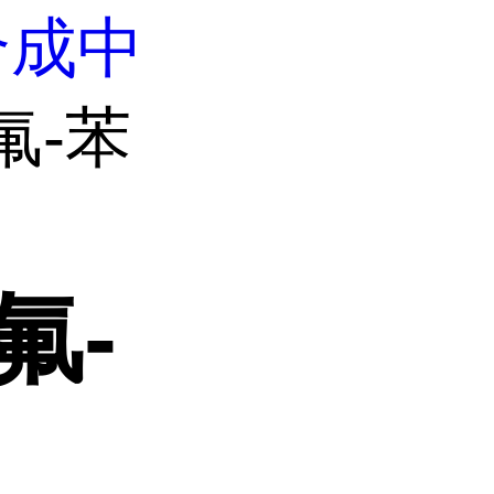
合成中
-氟-苯
氟-