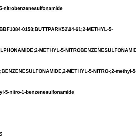
nitrobenzenesulfonamide
1084-0158;BUTTPARK52\04-61;2-METHYL-5-
PHONAMIDE;2-METHYL-5-NITROBENZENESULFONAMIDE;
e;BENZENESULFONAMIDE,2-METHYL-5-NITRO-;2-methyl-5-n
yl-5-nitro-1-benzenesulfonamide
S