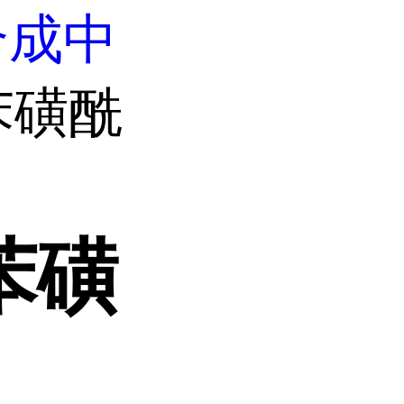
合成中
基苯磺酰
苯磺