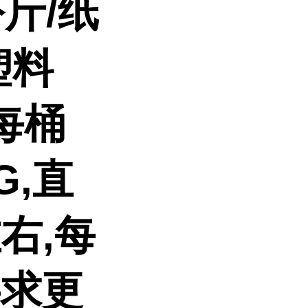
斤/纸
塑料
每桶
G,直
左右,每
要求更