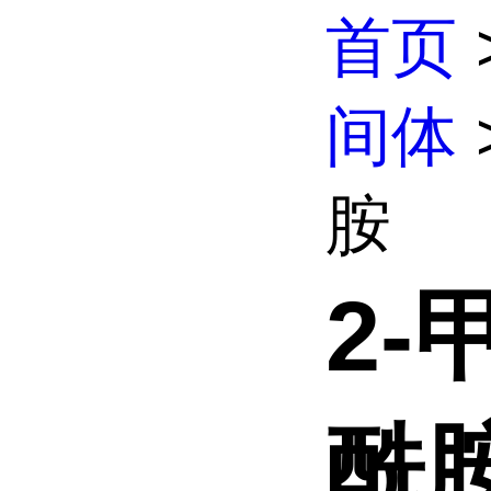
首页
间体
胺
2-
酰