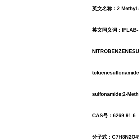
英文名称：2-Methyl-5-
英文同义词：IFLAB-BBF
NITROBENZENESUL
toluenesulfonamid
sulfonamide;2-Meth
CAS号：6269-91-6
分子式：C7H8N2O4