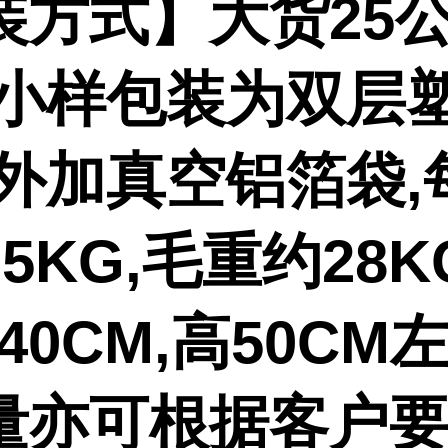
装方式】大货25公
,小样包装为双层
或外加真空铝箔袋,
5KG,毛重约28K
-40CM,高50CM
量亦可根据客户