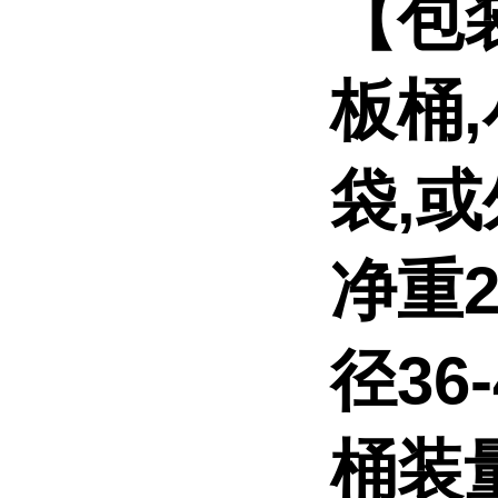
【包
板桶
袋,
净重2
径36
桶装