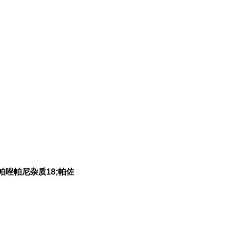
;帕唑帕尼杂质18;帕佐